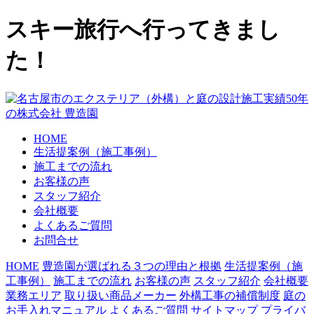
スキー旅行へ行ってきまし
た！
HOME
生活提案例（施工事例）
施工までの流れ
お客様の声
スタッフ紹介
会社概要
よくあるご質問
お問合せ
HOME
豊造園が選ばれる３つの理由と根拠
生活提案例（施
工事例）
施工までの流れ
お客様の声
スタッフ紹介
会社概要
業務エリア
取り扱い商品メーカー
外構工事の補償制度
庭の
お手入れマニュアル
よくあるご質問
サイトマップ
プライバ