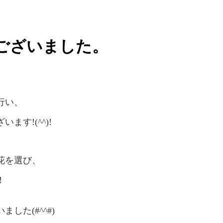
ございました。
行い、
す!(^^)!
花を選び、
！
た(#^^#)