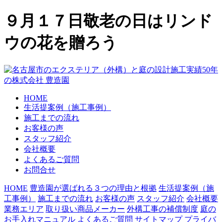
９月１７日敬老の日はリンド
ウの花を贈ろう
HOME
生活提案例（施工事例）
施工までの流れ
お客様の声
スタッフ紹介
会社概要
よくあるご質問
お問合せ
HOME
豊造園が選ばれる３つの理由と根拠
生活提案例（施
工事例）
施工までの流れ
お客様の声
スタッフ紹介
会社概要
業務エリア
取り扱い商品メーカー
外構工事の補償制度
庭の
お手入れマニュアル
よくあるご質問
サイトマップ
プライバ