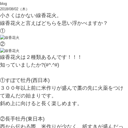
blog
2018/08/02（木）
小さくはかない線香花火。
線香花火と言えばどちらを思い浮かべますか？
①
②
線香花火は２種類あるんです！！！
知っていましたか?(#^.^#)
①すぼて牡丹(西日本)
３００年以上前に米作りが盛んで藁の先に火薬をつけ
て遊んだの始まりです。
斜め上に向けると長く楽しめます。
②長手牡丹(東日本)
西から伝わる際、米作りが少なく、紙すきが盛んだっ