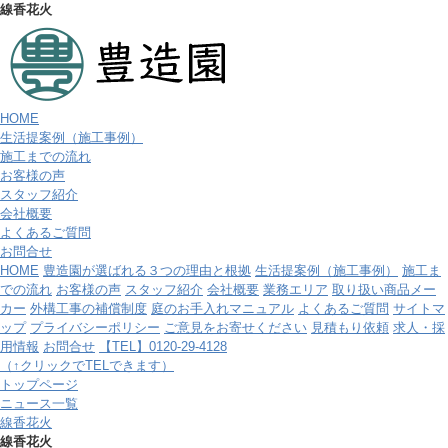
線香花火
HOME
生活提案例（施工事例）
施工までの流れ
お客様の声
スタッフ紹介
会社概要
よくあるご質問
お問合せ
HOME
豊造園が選ばれる３つの理由と根拠
生活提案例（施工事例）
施工ま
での流れ
お客様の声
スタッフ紹介
会社概要
業務エリア
取り扱い商品メー
カー
外構工事の補償制度
庭のお手入れマニュアル
よくあるご質問
サイトマ
ップ
プライバシーポリシー
ご意見をお寄せください
見積もり依頼
求人・採
用情報
お問合せ
【TEL】0120-29-4128
（↑クリックでTELできます）
トップページ
ニュース一覧
線香花火
線香花火