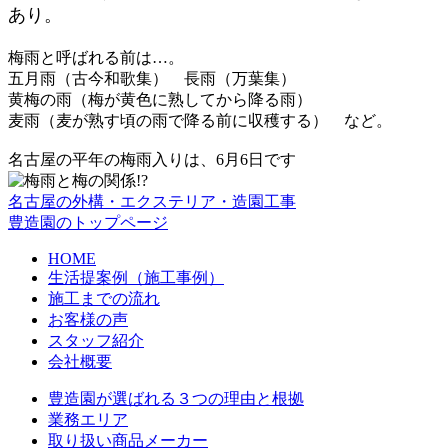
あり。
梅雨と呼ばれる前は…。
五月雨（古今和歌集） 長雨（万葉集）
黄梅の雨（梅が黄色に熟してから降る雨）
麦雨（麦が熟す頃の雨で降る前に収穫する） など。
名古屋の平年の梅雨入りは、6月6日です
名古屋の外構・エクステリア・造園工事
豊造園のトップページ
HOME
生活提案例（施工事例）
施工までの流れ
お客様の声
スタッフ紹介
会社概要
豊造園が選ばれる３つの理由と根拠
業務エリア
取り扱い商品メーカー