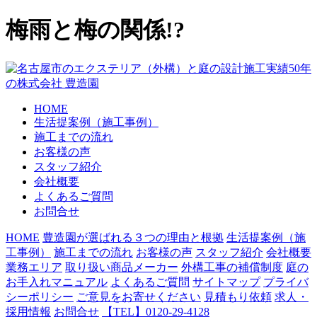
梅雨と梅の関係!?
HOME
生活提案例（施工事例）
施工までの流れ
お客様の声
スタッフ紹介
会社概要
よくあるご質問
お問合せ
HOME
豊造園が選ばれる３つの理由と根拠
生活提案例（施
工事例）
施工までの流れ
お客様の声
スタッフ紹介
会社概要
業務エリア
取り扱い商品メーカー
外構工事の補償制度
庭の
お手入れマニュアル
よくあるご質問
サイトマップ
プライバ
シーポリシー
ご意見をお寄せください
見積もり依頼
求人・
採用情報
お問合せ
【TEL】0120-29-4128