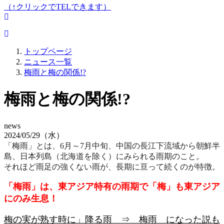
（↑クリックでTELできます）
トップページ
ニュース一覧
梅雨と梅の関係!?
梅雨と梅の関係!?
news
2024/05/29（水）
「梅雨」とは、6月～7月中旬、中国の長江下流域から朝鮮半
島、日本列島（北海道を除く）にみられる雨期のこと。
それほど雨足の強くない雨が、長期に亘って続くのが特徴。
「梅雨」は、東アジア特有の雨期で「梅」も東アジア
にのみ生息！
梅の実が熟す時に」降る雨 ⇒ 梅雨 になった説も