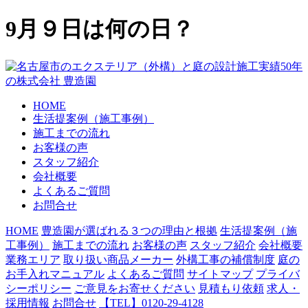
9月９日は何の日？
HOME
生活提案例（施工事例）
施工までの流れ
お客様の声
スタッフ紹介
会社概要
よくあるご質問
お問合せ
HOME
豊造園が選ばれる３つの理由と根拠
生活提案例（施
工事例）
施工までの流れ
お客様の声
スタッフ紹介
会社概要
業務エリア
取り扱い商品メーカー
外構工事の補償制度
庭の
お手入れマニュアル
よくあるご質問
サイトマップ
プライバ
シーポリシー
ご意見をお寄せください
見積もり依頼
求人・
採用情報
お問合せ
【TEL】0120-29-4128