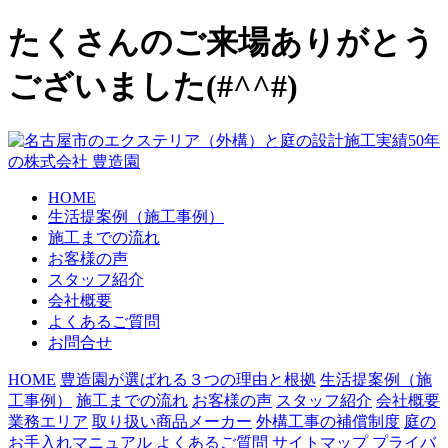
たくさんのご来場ありがとう
ございました(#^^#)
HOME
生活提案例（施工事例）
施工までの流れ
お客様の声
スタッフ紹介
会社概要
よくあるご質問
お問合せ
HOME
豊造園が選ばれる３つの理由と根拠
生活提案例（施
工事例）
施工までの流れ
お客様の声
スタッフ紹介
会社概要
業務エリア
取り扱い商品メーカー
外構工事の補償制度
庭の
お手入れマニュアル
よくあるご質問
サイトマップ
プライバ