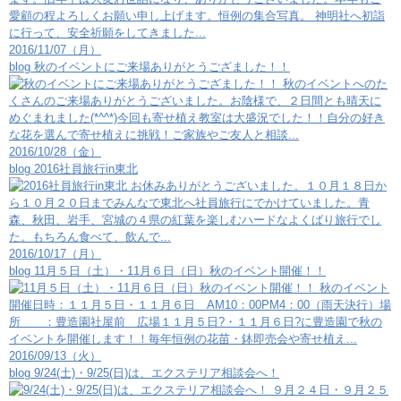
愛顧の程よろしくお願い申し上げます。恒例の集合写真。 神明社へ初詣
に行って、安全祈願をしてきました...
2016/11/07（月）
blog
秋のイベントにご来場ありがとうござました！！
秋のイベントへのた
くさんのご来場ありがとうございました。お陰様で、２日間とも晴天に
めぐまれました(*^^*)今回も寄せ植え教室は大盛況でした！！自分の好き
な花を選んで寄せ植えに挑戦！ご家族やご友人と相談...
2016/10/28（金）
blog
2016社員旅行in東北
お休みありがとうございました。１０月１８日か
ら１０月２０日までみんなで東北へ社員旅行にでかけていました。青
森、秋田、岩手、宮城の４県の紅葉を楽しむハードなよくばり旅行でし
た。もちろん食べて、飲んで...
2016/10/17（月）
blog
11月５日（土）・11月６日（日）秋のイベント開催！！
秋のイベント
開催日時：１１月５日・１１月６日 AM10：00PM4：00（雨天決行）場
所 ：豊造園社屋前 広場１１月５日?・１１月６日?に豊造園で秋の
イベントを開催します！！毎年恒例の花苗・鉢即売会や寄せ植え...
2016/09/13（火）
blog
9/24(土)・9/25(日)は、エクステリア相談会へ！
９月２４日・９月２５