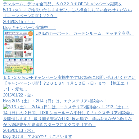
デンルーム、デッキ全商品、５０?２０％OFFキャンペーン期間を
5/10（火）まで延長いたしますぜひ、この機会にお問い合わせください
【キャンペーン期間】?２０...
2016/02/15（月）
blog
キャンペーン実施中！！
LIXILのカーポート、ガーデンルーム、デッキ全商品、
５０?２０％OFFキャンペーン実施中です!お気軽にお問い合わせください
【キャンペーン期間】?２０１６年４月１０日（日）まで 【施工エリ
ア】＜愛知...
2016/01/22（金）
blog
2/13（土）・2/14（日）は、エクステリア相談会へ！
2/13（土）・
14（日）の２日間、LIXILショールーム平針にて『エクステリア相談会』
を開催します！ 取り揃え豊富なLIXIL展示場で、商品を見ながら触りな
がら経験豊かな豊造園スタッフにエクステリアの...
2016/01/13（水）
blog
あけましておめでとうございます