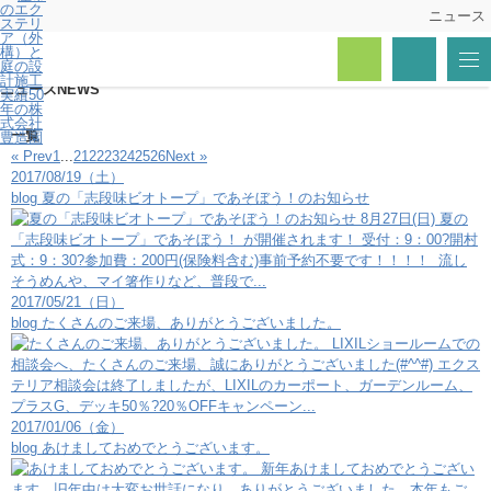
ニュース
トップページ
ニュース
ニュース
NEWS
一覧
« Prev
1
...
21
22
23
24
25
26
Next »
2017/08/19（土）
blog
夏の「志段味ビオトープ」であそぼう！のお知らせ
8月27日(日) 夏の
「志段味ビオトープ」であそぼう！ が開催されます！ 受付：9：00?開村
式：9：30?参加費：200円(保険料含む)事前予約不要です！！！！ 流し
そうめんや、マイ箸作りなど、普段で...
2017/05/21（日）
blog
たくさんのご来場、ありがとうございました。
LIXILショールームでの
相談会へ、たくさんのご来場、誠にありがとうございました(#^^#) エクス
テリア相談会は終了しましたが、LIXILのカーポート、ガーデンルーム、
プラスG、デッキ50％?20％OFFキャンペーン...
2017/01/06（金）
blog
あけましておめでとうございます。
新年あけましておめでとうござい
ます。旧年中は大変お世話になり、ありがとうございました。本年もご