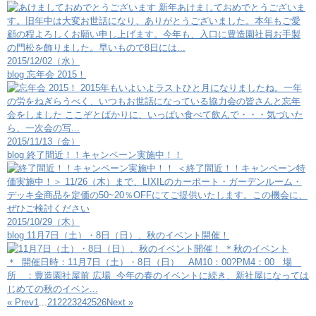
新年あけましておめでとうございま
す。旧年中は大変お世話になり、ありがとうございました。本年もご愛
顧の程よろしくお願い申し上げます。今年も、入口に豊造園社員お手製
の門松を飾りました。早いもので8日には...
2015/12/02（水）
blog
忘年会 2015！
2015年もいよいよラストひと月になりましたね。一年
の労をねぎらうべく、いつもお世話になっている協力会の皆さんと忘年
会をしました ここぞとばかりに、いっぱい食べて飲んで・・・気づいた
ら、一次会の写...
2015/11/13（金）
blog
終了間近！！キャンペーン実施中！！
＜終了間近！！キャンペーン特
価実施中！＞ 11/26（木）まで、LIXILのカーポート・ガーデンルーム・
デッキ全商品を定価の50~20％OFFにてご提供いたします。この機会に、
ぜひご検討ください
2015/10/29（木）
blog
11月7日（土）・8日（日）、秋のイベント開催！
＊秋のイベント
＊ 開催日時：11月7日（土）・8日（日） AM10：00?PM4：00 場
所 ：豊造園社屋前 広場 今年の春のイベントに続き、新社屋になっては
じめての秋のイベン...
« Prev
1
...
21
22
23
24
25
26
Next »