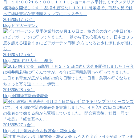
日 １０:００?１６：００ＬＩＸＩＬショールーム平針にてエクステリア
相談会を開催します！ 品揃え豊富なＬＩＸＩＬ展示場で、商品を見て触
って経験豊富な豊造園スタッフにエクステリ...
2016/08/17（水）
blog
ビアガーデン♪
夏季休業前の８月１０日に、協力会の方々と中日ビル
のビアガーデンに行ってきました！ 朝から雨の心配もなく、日中は３５
度を超える猛暑まさにビアガーデン日和 夕方になると少し涼しさが感じ
ら...
2016/07/12（火）
blog
2016 釣り大会 in鳥羽
７月２・３日に釣り大会を開催しました！例年
は福井県若狭に行くんですが、今年は三重県鳥羽市へ行ってきました。
二日とも青空が広がり絶好の釣り日和でした一日目、鳥羽へ行くならと
ちょっと寄り道・・・。伊勢...
2016/06/28（火）
blog
44期経営計画発表会
６月２４日に藤が丘にあるサンプラザシーズンズ
にて、４４期経営計画発表会を実施しました。４月入社の私には初めて
の発表会で始まる前から緊張していました。 開会宣言後、社員一同で
「社是」「経営基本方...
2016/05/27（金）
blog
才井戸流れホタル観賞会・花火大会
もう３０度近い日々が続いていま