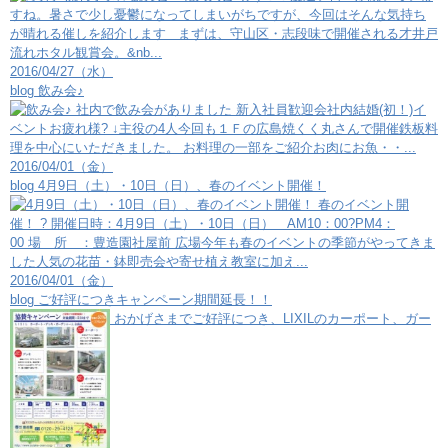
すね。暑さで少し憂鬱になってしまいがちですが、今回はそんな気持ち
が晴れる催しを紹介します まずは、守山区・志段味で開催される才井戸
流れホタル観賞会。&nb...
2016/04/27（水）
blog
飲み会♪
社内で飲み会がありました 新入社員歓迎会社内結婚(初！)イ
ベントお疲れ様? ↓主役の4人今回も１Ｆの広島焼くく丸さんで開催鉄板料
理を中心にいただきました。 お料理の一部をご紹介お肉にお魚・・...
2016/04/01（金）
blog
4月9日（土）・10日（日）、春のイベント開催！
春のイベント開
催！ ? 開催日時：4月9日（土）・10日（日） AM10：00?PM4：
00 場 所 ：豊造園社屋前 広場今年も春のイベントの季節がやってきま
した人気の花苗・鉢即売会や寄せ植え教室に加え...
2016/04/01（金）
blog
ご好評につきキャンペーン期間延長！！
おかげさまでご好評につき、LIXILのカーポート、ガー