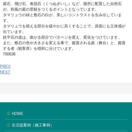
庭石、飛び石、沓脱石（くつぬぎいし）など、随所に配置した自然石
が、和風の庭の景観をつくるポイントとなっています。
タマリュウの緑と敷石の白が、美しいコントラストを生み出していま
す。
タマリュウを植える部分を緩やかに高くすることで、床面にも立体感が
出ています。
鉄平石の道は、曲がる部分でパターンを変え、変化をつけています。
また、敷石の色や大きさを変える事で、鑑賞される庭（舞台）と、鑑賞
する者（観客席）を穏和に分けています。
700638
PREV
NEXT
HOME
生活提案例（施工事例）