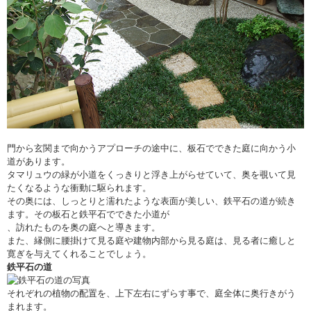
門から玄関まで向かうアプローチの途中に、板石でできた庭に向かう小
道があります。
タマリュウの緑が小道をくっきりと浮き上がらせていて、奥を覗いて見
たくなるような衝動に駆られます。
その奥には、しっとりと濡れたような表面が美しい、鉄平石の道が続き
ます。その板石と鉄平石でできた小道が
、訪れたものを奥の庭へと導きます。
また、縁側に腰掛けて見る庭や建物内部から見る庭は、見る者に癒しと
寛ぎを与えてくれることでしょう。
鉄平石の道
それぞれの植物の配置を、上下左右にずらす事で、庭全体に奥行きがう
まれます。