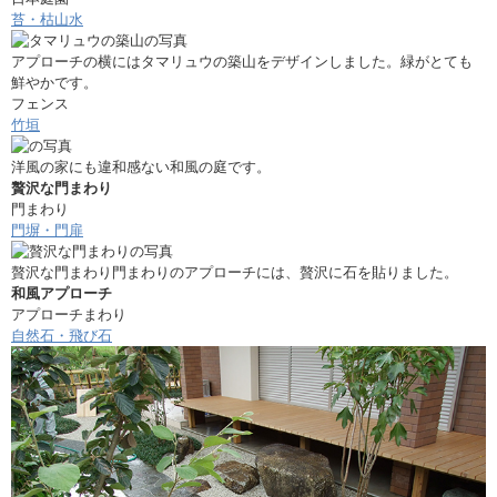
苔・枯山水
アプローチの横にはタマリュウの築山をデザインしました。緑がとても
鮮やかです。
フェンス
竹垣
洋風の家にも違和感ない和風の庭です。
贅沢な門まわり
門まわり
門塀・門扉
贅沢な門まわり門まわりのアプローチには、贅沢に石を貼りました。
和風アプローチ
アプローチまわり
自然石・飛び石