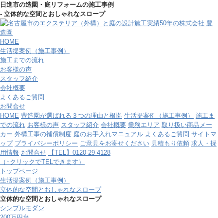
日進市の造園・庭リフォームの施工事例
- 立体的な空間とおしゃれなスロープ
HOME
生活提案例（施工事例）
施工までの流れ
お客様の声
スタッフ紹介
会社概要
よくあるご質問
お問合せ
HOME
豊造園が選ばれる３つの理由と根拠
生活提案例（施工事例）
施工ま
での流れ
お客様の声
スタッフ紹介
会社概要
業務エリア
取り扱い商品メー
カー
外構工事の補償制度
庭のお手入れマニュアル
よくあるご質問
サイトマ
ップ
プライバシーポリシー
ご意見をお寄せください
見積もり依頼
求人・採
用情報
お問合せ
【TEL】0120-29-4128
（↑クリックでTELできます）
トップページ
生活提案例（施工事例）
立体的な空間とおしゃれなスロープ
立体的な空間とおしゃれなスロープ
シンプルモダン
200万円台