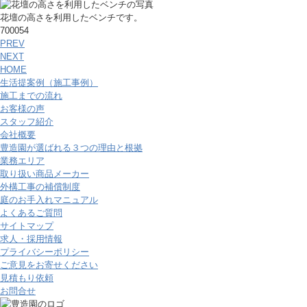
花壇の高さを利用したベンチです。
700054
PREV
NEXT
HOME
生活提案例（施工事例）
施工までの流れ
お客様の声
スタッフ紹介
会社概要
豊造園が選ばれる３つの理由と根拠
業務エリア
取り扱い商品メーカー
外構工事の補償制度
庭のお手入れマニュアル
よくあるご質問
サイトマップ
求人・採用情報
プライバシーポリシー
ご意見をお寄せください
見積もり依頼
お問合せ