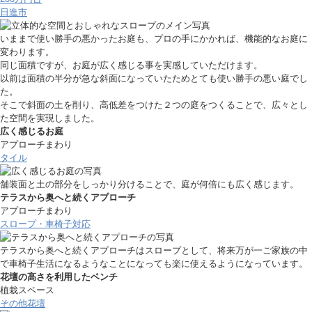
日進市
いままで使い勝手の悪かったお庭も、プロの手にかかれば、機能的なお庭に
変わります。
同じ面積ですが、お庭が広く感じる事を実感していただけます。
以前は面積の半分が急な斜面になっていたためとても使い勝手の悪い庭でし
た。
そこで斜面の土を削り、高低差をつけた２つの庭をつくることで、広々とし
た空間を実現しました。
広く感じるお庭
アプローチまわり
タイル
舗装面と土の部分をしっかり分けることで、庭が何倍にも広く感じます。
テラスから奥へと続くアプローチ
アプローチまわり
スロープ・車椅子対応
テラスから奥へと続くアプローチはスロープとして、将来万が一ご家族の中
で車椅子生活になるようなことになっても楽に使えるようになっています。
花壇の高さを利用したベンチ
植栽スペース
その他花壇