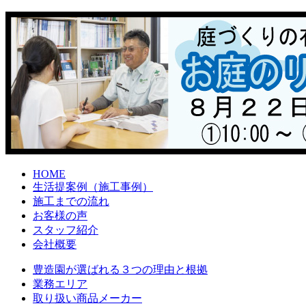
HOME
生活提案例（施工事例）
施工までの流れ
お客様の声
スタッフ紹介
会社概要
豊造園が選ばれる３つの理由と根拠
業務エリア
取り扱い商品メーカー