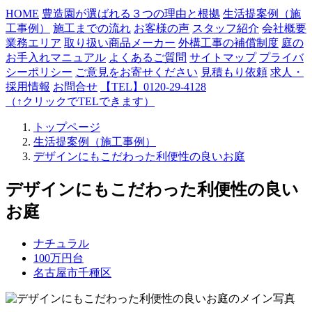
HOME
豊造園が選ばれる３つの理由と根拠
生活提案例（施
工事例）
施工までの流れ
お客様の声
スタッフ紹介
会社概要
業務エリア
取り扱い商品メーカー
外構工事の補償制度
庭の
お手入れマニュアル
よくあるご質問
サイトマップ
プライバ
シーポリシー
ご意見をお寄せください
見積もり依頼
求人・
採用情報
お問合せ
【TEL】0120-29-4128
（↑クリックでTELできます）
トップページ
生活提案例（施工事例）
デザインにもこだわった利便性の良いお庭
デザインにもこだわった利便性の良い
お庭
ナチュラル
100万円台
名古屋市千種区