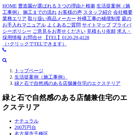
HOME
豊造園が選ばれる３つの理由と根拠
生活提案例（施
工事例）
施工までの流れ
お客様の声
スタッフ紹介
会社概要
業務エリア
取り扱い商品メーカー
外構工事の補償制度
庭の
お手入れマニュアル
よくあるご質問
サイトマップ
プライバ
シーポリシー
ご意見をお寄せください
見積もり依頼
求人・
採用情報
お問合せ
【TEL】0120-29-4128
（↑クリックでTELできます）
トップページ
生活提案例（施工事例）
緑と石で自然感のある店舗兼住宅のエクステリア
緑と石で自然感のある店舗兼住宅のエ
クステリア
ナチュラル
200万円台
名古屋市千種区