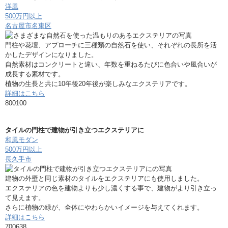
洋風
500万円以上
名古屋市名東区
門柱や花壇、アプローチに三種類の自然石を使い、それぞれの長所を活
かしたデザインになりました。
自然素材はコンクリートと違い、年数を重ねるたびに色合いや風合いが
成長する素材です。
植物の生長と共に10年後20年後が楽しみなエクステリアです。
詳細はこちら
800100
タイルの門柱で建物が引き立つエクステリアに
和風モダン
500万円以上
長久手市
建物の外壁と同じ素材のタイルをエクステリアにも使用しました。
エクステリアの色を建物よりも少し濃くする事で、建物がより引き立っ
て見えます。
さらに植物の緑が、全体にやわらかいイメージを与えてくれます。
詳細はこちら
700638